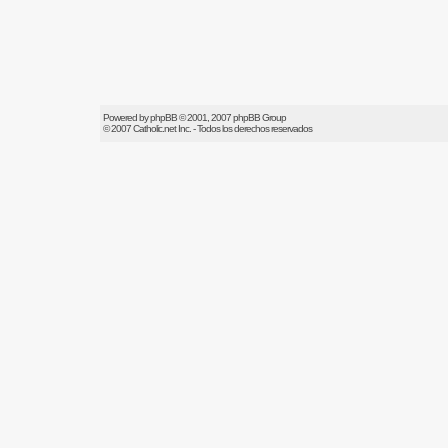
Powered by
phpBB
© 2001, 2007 phpBB Group
© 2007
Catholic.net
Inc. - Todos los derechos reservados