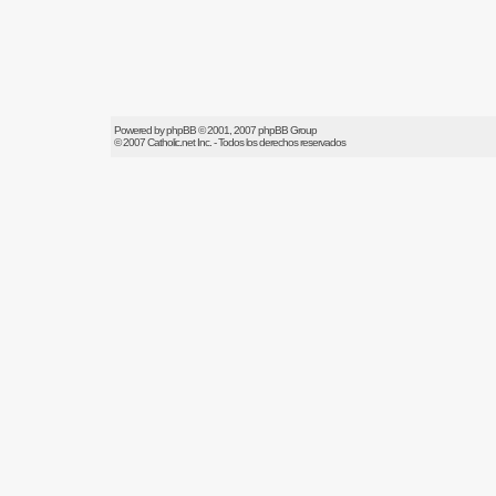
Powered by
phpBB
© 2001, 2007 phpBB Group
© 2007
Catholic.net
Inc. - Todos los derechos reservados