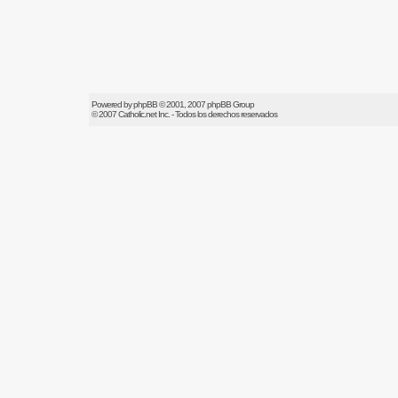
Powered by
phpBB
© 2001, 2007 phpBB Group
© 2007
Catholic.net
Inc. - Todos los derechos reservados