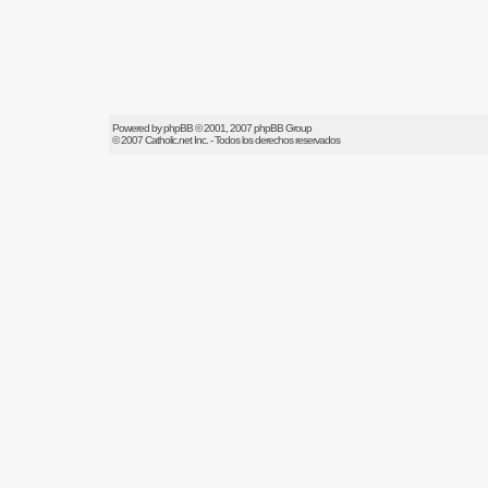
Powered by
phpBB
© 2001, 2007 phpBB Group
© 2007
Catholic.net
Inc. - Todos los derechos reservados