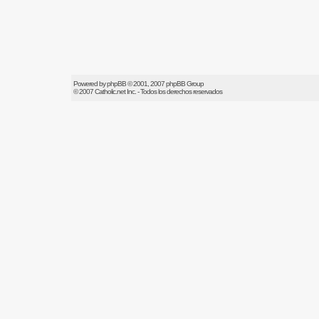
Powered by
phpBB
© 2001, 2007 phpBB Group
© 2007
Catholic.net
Inc. - Todos los derechos reservados