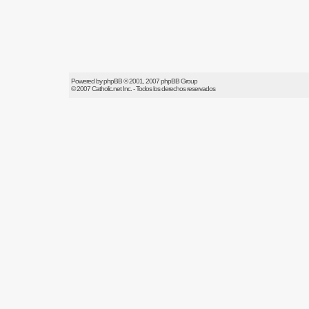
Powered by
phpBB
© 2001, 2007 phpBB Group
© 2007
Catholic.net
Inc. - Todos los derechos reservados