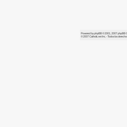
Powered by
phpBB
© 2001, 2007 phpBB 
© 2007
Catholic.net
Inc. - Todos los derech