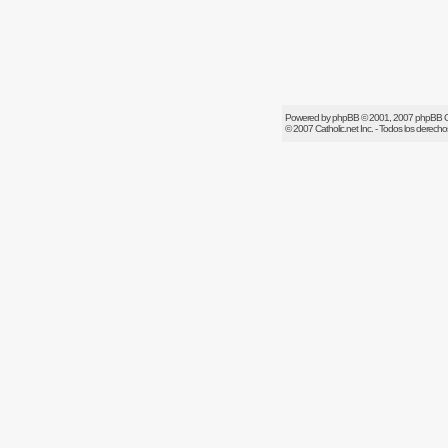
Powered by
phpBB
© 2001, 2007 phpBB 
© 2007
Catholic.net
Inc. - Todos los derech