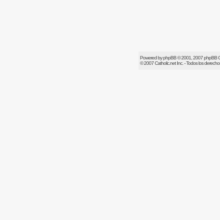
Powered by
phpBB
© 2001, 2007 phpBB 
© 2007
Catholic.net
Inc. - Todos los derech