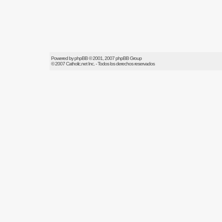
Powered by
phpBB
© 2001, 2007 phpBB Group
© 2007
Catholic.net
Inc. - Todos los derechos reservados