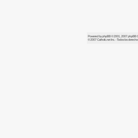
Powered by
phpBB
© 2001, 2007 phpBB 
© 2007
Catholic.net
Inc. - Todos los derech