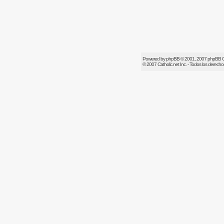
Powered by
phpBB
© 2001, 2007 phpBB 
© 2007
Catholic.net
Inc. - Todos los derech