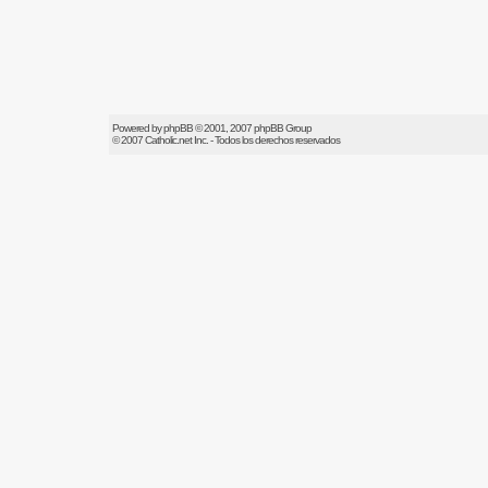
Powered by
phpBB
© 2001, 2007 phpBB Group
© 2007
Catholic.net
Inc. - Todos los derechos reservados