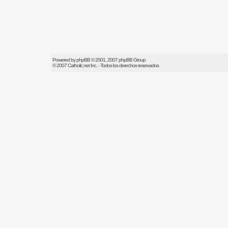
Powered by
phpBB
© 2001, 2007 phpBB Group
© 2007
Catholic.net
Inc. - Todos los derechos reservados