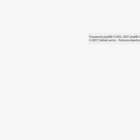
Powered by
phpBB
© 2001, 2007 phpBB 
© 2007
Catholic.net
Inc. - Todos los derech