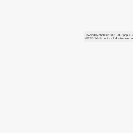
Powered by
phpBB
© 2001, 2007 phpBB 
© 2007
Catholic.net
Inc. - Todos los derech