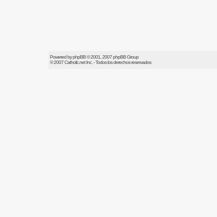
Powered by
phpBB
© 2001, 2007 phpBB Group
© 2007
Catholic.net
Inc. - Todos los derechos reservados