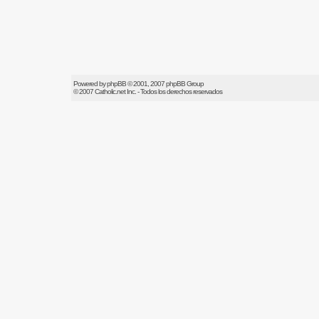
Powered by
phpBB
© 2001, 2007 phpBB Group
© 2007
Catholic.net
Inc. - Todos los derechos reservados