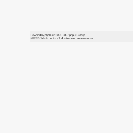
Powered by
phpBB
© 2001, 2007 phpBB Group
© 2007
Catholic.net
Inc. - Todos los derechos reservados