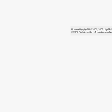
Powered by
phpBB
© 2001, 2007 phpBB 
© 2007
Catholic.net
Inc. - Todos los derech