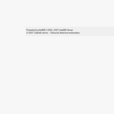
Powered by
phpBB
© 2001, 2007 phpBB Group
© 2007
Catholic.net
Inc. - Todos los derechos reservados