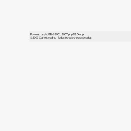
Powered by
phpBB
© 2001, 2007 phpBB Group
© 2007
Catholic.net
Inc. - Todos los derechos reservados