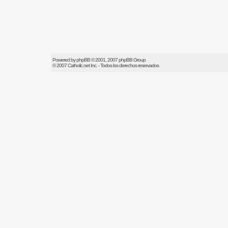
Powered by
phpBB
© 2001, 2007 phpBB Group
© 2007
Catholic.net
Inc. - Todos los derechos reservados