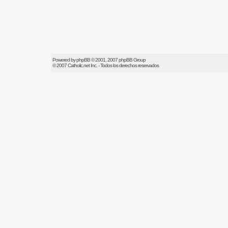
Powered by
phpBB
© 2001, 2007 phpBB Group
© 2007
Catholic.net
Inc. - Todos los derechos reservados