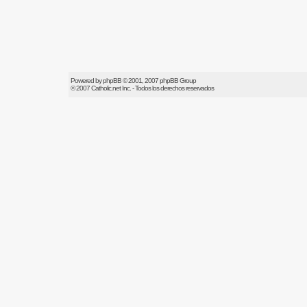
Powered by
phpBB
© 2001, 2007 phpBB Group
© 2007
Catholic.net
Inc. - Todos los derechos reservados