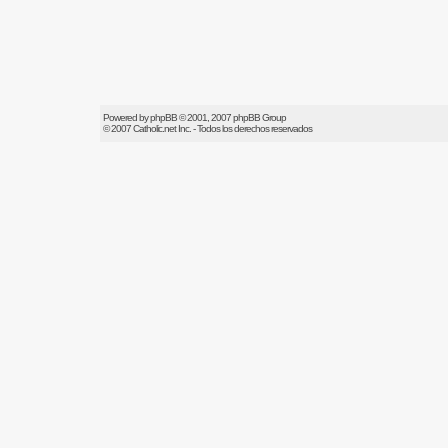
Powered by
phpBB
© 2001, 2007 phpBB Group
© 2007
Catholic.net
Inc. - Todos los derechos reservados