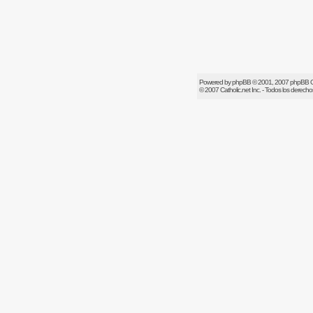
Powered by
phpBB
© 2001, 2007 phpBB 
© 2007
Catholic.net
Inc. - Todos los derech