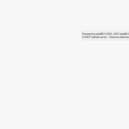
Powered by
phpBB
© 2001, 2007 phpBB 
© 2007
Catholic.net
Inc. - Todos los derech