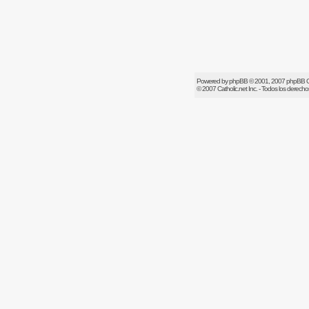
Powered by
phpBB
© 2001, 2007 phpBB 
© 2007
Catholic.net
Inc. - Todos los derech