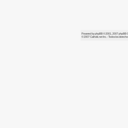
Powered by
phpBB
© 2001, 2007 phpBB 
© 2007
Catholic.net
Inc. - Todos los derech