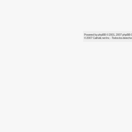
Powered by
phpBB
© 2001, 2007 phpBB 
© 2007
Catholic.net
Inc. - Todos los derech