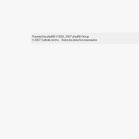
Powered by
phpBB
© 2001, 2007 phpBB Group
© 2007
Catholic.net
Inc. - Todos los derechos reservados