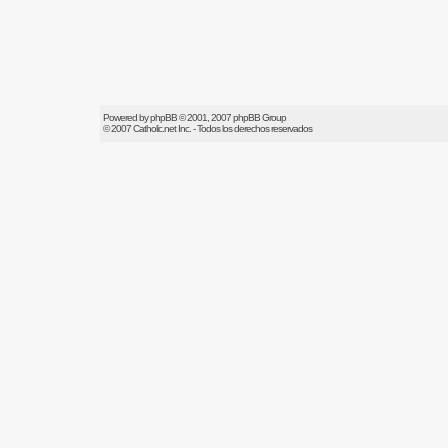
Powered by
phpBB
© 2001, 2007 phpBB Group
© 2007
Catholic.net
Inc. - Todos los derechos reservados