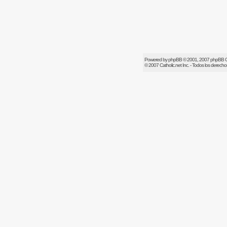
Powered by
phpBB
© 2001, 2007 phpBB 
© 2007
Catholic.net
Inc. - Todos los derech