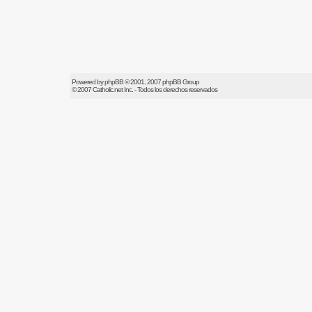
Powered by
phpBB
© 2001, 2007 phpBB Group
© 2007
Catholic.net
Inc. - Todos los derechos reservados