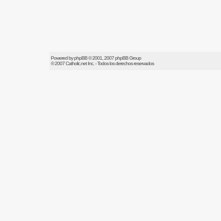
Powered by
phpBB
© 2001, 2007 phpBB Group
© 2007
Catholic.net
Inc. - Todos los derechos reservados