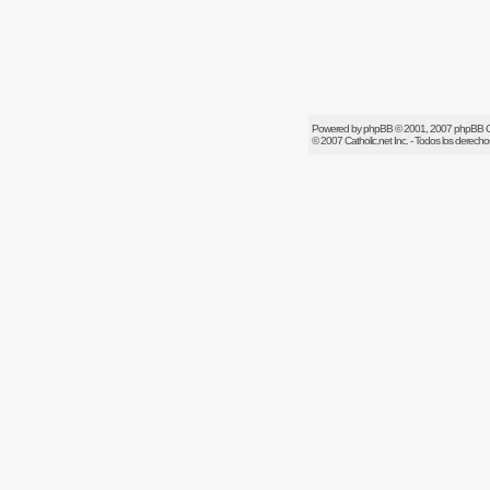
Powered by
phpBB
© 2001, 2007 phpBB 
© 2007
Catholic.net
Inc. - Todos los derech