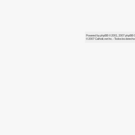
Powered by
phpBB
© 2001, 2007 phpBB 
© 2007
Catholic.net
Inc. - Todos los derech