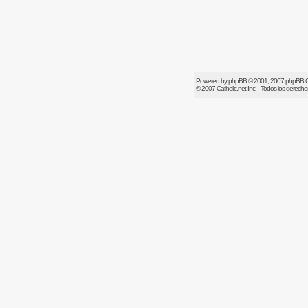
Powered by
phpBB
© 2001, 2007 phpBB 
© 2007
Catholic.net
Inc. - Todos los derech