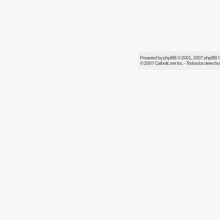
Powered by
phpBB
© 2001, 2007 phpBB 
© 2007
Catholic.net
Inc. - Todos los derech