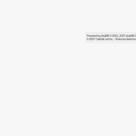
Powered by
phpBB
© 2001, 2007 phpBB 
© 2007
Catholic.net
Inc. - Todos los derech