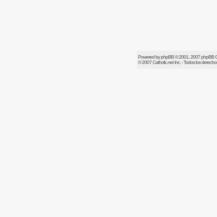
Powered by
phpBB
© 2001, 2007 phpBB 
© 2007
Catholic.net
Inc. - Todos los derech