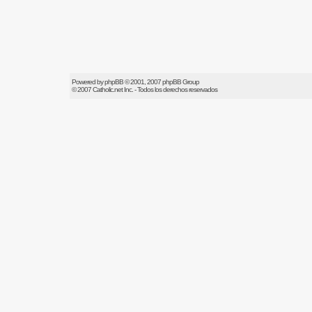
Powered by
phpBB
© 2001, 2007 phpBB Group
© 2007
Catholic.net
Inc. - Todos los derechos reservados