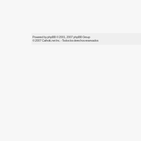
Powered by
phpBB
© 2001, 2007 phpBB Group
© 2007
Catholic.net
Inc. - Todos los derechos reservados