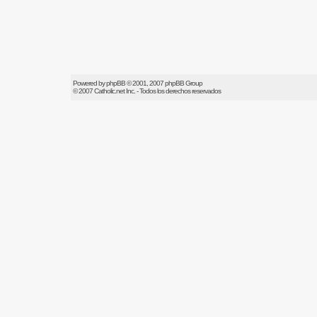
Powered by
phpBB
© 2001, 2007 phpBB Group
© 2007
Catholic.net
Inc. - Todos los derechos reservados