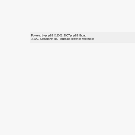
Powered by
phpBB
© 2001, 2007 phpBB Group
© 2007
Catholic.net
Inc. - Todos los derechos reservados