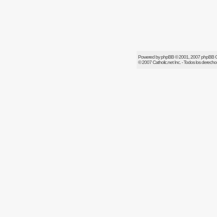
Powered by
phpBB
© 2001, 2007 phpBB 
© 2007
Catholic.net
Inc. - Todos los derech