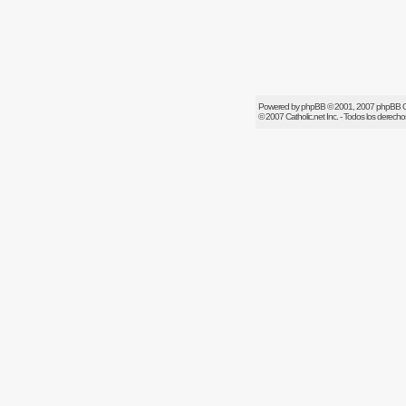
Powered by
phpBB
© 2001, 2007 phpBB 
© 2007
Catholic.net
Inc. - Todos los derech