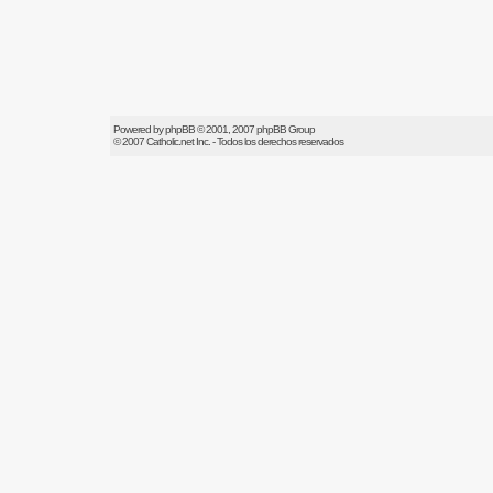
Powered by
phpBB
© 2001, 2007 phpBB Group
© 2007
Catholic.net
Inc. - Todos los derechos reservados