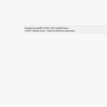
Powered by
phpBB
© 2001, 2007 phpBB Group
© 2007
Catholic.net
Inc. - Todos los derechos reservados